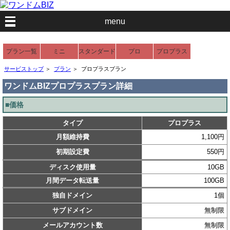
menu
プラン一覧
ミニ
スタンダード
プロ
プロプラス
利用可能なア
サービストップ
＞
プラン
＞
プロプラスプラン
プリ
ワンドムBIZプロプラスプラン詳細
■価格
タイプ
プロプラス
月額維持費
1,100円
初期設定費
550円
ディスク使用量
10GB
月間データ転送量
100GB
独自ドメイン
1個
サブドメイン
無制限
メールアカウント数
無制限