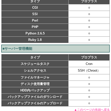
タイプ
プロプラス
CGI
○
SSI
○
Perl
○
PHP
○
Python 2.6.5
○
Ruby 1.8
○
■サーバー管理機能
タイプ
プロプラス
スケジュールタスク
Cron
シェルアクセス
SSH（Chroot）
ファイルマネージャ
○
ディスク使用量管理
○
HDD内バックアップ
○
バックアップファイルのダウンロード
○
バックアップファイルのアップロード
○
▲このページの先頭へ戻る