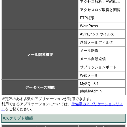
アクセス解析：AWStats
アクセスログ取得と閲覧
FTP権限
WordPress
Aviraアンチウイルス
迷惑メールフィルタ
メール転送
メール関連機能
メール自動返信
サブミッションポート
Webメール
MySQL 5.1
データベース機能
phpMyAdmin
※定評のある多数のアプリケーションが利用できます。
利用できるアプリケーションについては、
準備済みアプリケーションリス
ト
をご覧ください。
■スクリプト機能