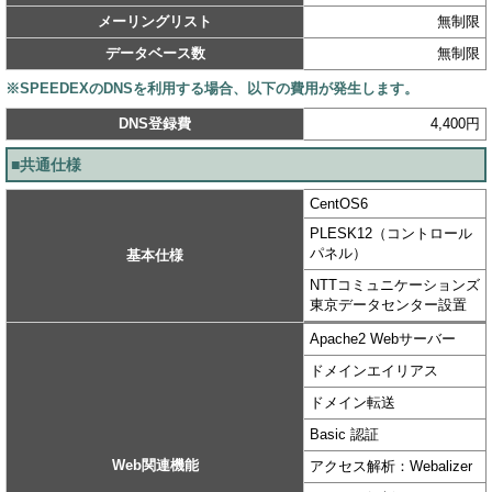
メーリングリスト
無制限
データベース数
無制限
※SPEEDEXのDNSを利用する場合、以下の費用が発生します。
DNS登録費
4,400円
■共通仕様
CentOS6
PLESK12（コントロール
パネル）
基本仕様
NTTコミュニケーションズ
東京データセンター設置
Apache2 Webサーバー
ドメインエイリアス
ドメイン転送
Basic 認証
Web関連機能
アクセス解析：Webalizer