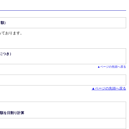
月額）
っております。
回につき）
▲ページの先頭へ戻る
▲ページの先頭へ戻る
額を日割り計算